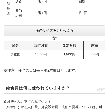
給食
週4回
週5回
幼
稚
弁当
週1回
月1回
園
の日
表のサイズを切り替える
表2
区分
現行月額
改定月額
差額
幼稚園
3,800円
4,500円
700円
※注意 弁当の日は毎月第2木曜日とします。
給食費は何に使われていますか？
食材費のみに充てられています。
（給食にかかる人件費、施設設備費、光熱水費等については、町