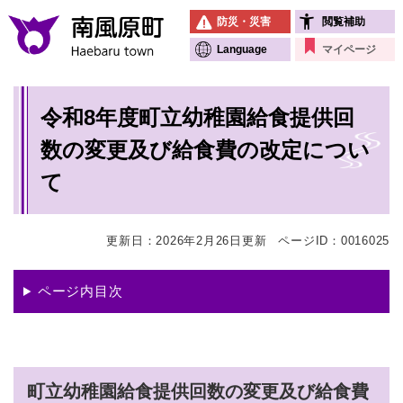
ペ
メニューを飛ばして本文へ
防災・災害
閲覧補助
ー
ジ
Language
マイページ
の
先
本
頭
令和8年度町立幼稚園給食提供回
文
で
す
数の変更及び給食費の改定につい
。
て
更新日：2026年2月26日更新
ページID：0016025
ページ内目次
町立幼稚園給食提供回数の変更及び給食費