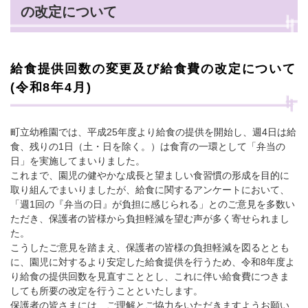
の改定について
給食提供回数の変更及び給食費の改定について
​(令和8年4月)​
町立幼稚園では、平成25年度より給食の提供を開始し、週4日は給
食、残りの1日（土・日を除く。）は食育の一環として「弁当の
日」を実施してまいりました。
これまで、園児の健やかな成長と望ましい食習慣の形成を目的に
取り組んでまいりましたが、給食に関するアンケートにおいて、
「週1回の『弁当の日』が負担に感じられる」とのご意見を多数い
ただき、保護者の皆様から負担軽減を望む声が多く寄せられまし
た。
こうしたご意見を踏まえ、保護者の皆様の負担軽減を図るととも
に、園児に対するより安定した給食提供を行うため、令和8年度よ
り給食の提供回数を見直すこととし、これに伴い給食費につきま
しても所要の改定を行うことといたします。
保護者の皆さまには、ご理解とご協力をいただきますようお願い