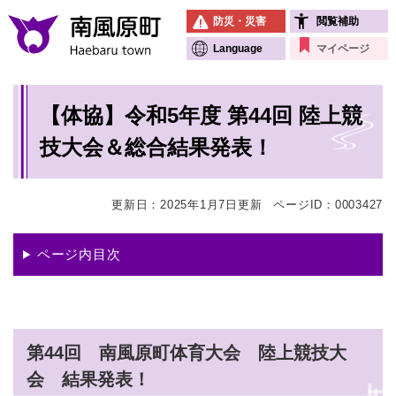
ペ
メニューを飛ばして本文へ
防災・災害
閲覧補助
ー
ジ
Language
マイページ
の
先
本
頭
【体協】令和5年度 第44回 陸上競
文
で
す
技大会＆総合結果発表！
。
更新日：2025年1月7日更新
ページID：0003427
ページ内目次
第44回 南風原町体育大会 陸上競技大
会 結果発表！