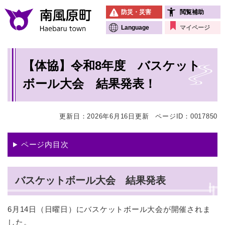
ペ
メニューを飛ばして本文へ
防災・災害
閲覧補助
ー
ジ
Language
マイページ
の
先
本
頭
【体協】令和8年度 バスケット
文
で
す
ボール大会 結果発表！
。
更新日：2026年6月16日更新
ページID：0017850
ページ内目次
バスケットボール大会 結果発表
6月14日（日曜日）にバスケットボール大会が開催されま
した。