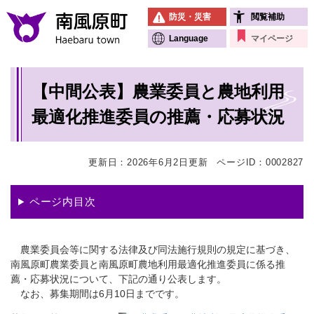
ペ
メニューを飛ばして本文へ
防災・災害
閲覧補助
ー
ジ
Language
マイページ
の
先
本
頭
【中間公表】農業委員と農地利用
文
で
す
最適化推進委員の推薦・応募状況
。
更新日：2026年6月2日更新
ページID：0002827
ページ内目次
農業委員会等に関する法律及び同法施行規則の規定に基づき、
南風原町農業委員と南風原町農地利用最適化推進委員に係る推
薦・応募状況について、下記の通り公表します。
なお、募集期間は6月10日までです。