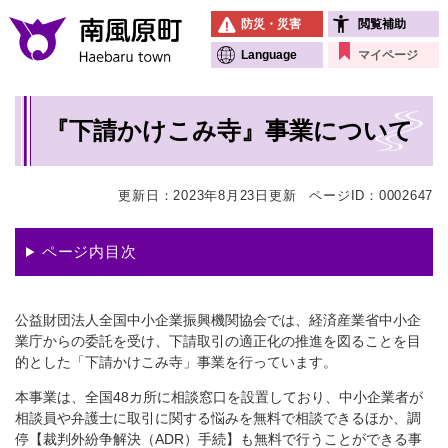
ペ
メニューを飛ばして本文へ
防災・災害
閲覧補助
ー
ジ
Language
マイページ
の
先
本
頭
『下請かけこみ寺』事業について
文
で
す
。
更新日：2023年8月23日更新
ページID：0002647
ページ内目次
公益財団法人全国中小企業振興機関協会では、経済産業省中小企
業庁からの委託を受け、下請取引の適正化の推進を図ることを目
的とした「下請かけこみ寺」事業を行っています。
本事業は、全国48カ所に相談窓口を設置しており、中小企業者が
相談員や弁護士に取引に関する悩みを無料で相談できるほか、調
停【裁判外紛争解決（ADR）手続】も無料で行うことができる事