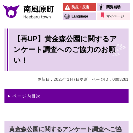
ペ
メニューを飛ばして本文へ
防災・災害
閲覧補助
ー
ジ
Language
マイページ
の
先
本
頭
【再UP】黄金森公園に関するア
文
で
す
ンケート調査へのご協力のお願
。
い！
更新日：2025年1月7日更新
ページID：0003281
ページ内目次
黄金森公園に関するアンケート調査へご協