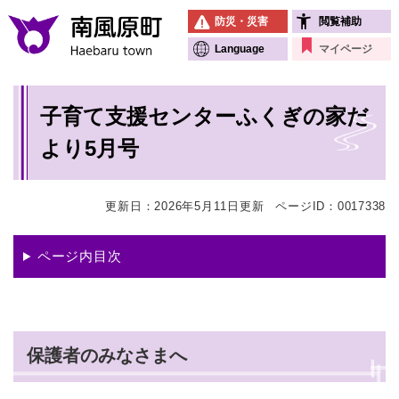
ペ
メニューを飛ばして本文へ
防災・災害
閲覧補助
ー
ジ
Language
マイページ
の
先
本
頭
子育て支援センターふくぎの家だ
文
で
す
より5月号
。
更新日：2026年5月11日更新
ページID：0017338
ページ内目次
保護者のみなさまへ