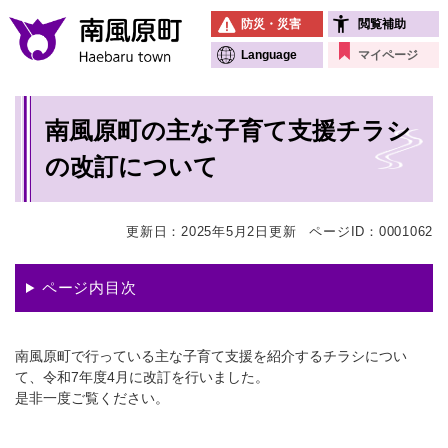
ペ
メニューを飛ばして本文へ
防災・災害
閲覧補助
ー
ジ
Language
マイページ
の
先
本
頭
南風原町の主な子育て支援チラシ
文
で
す
の改訂について
。
更新日：2025年5月2日更新
ページID：0001062
ページ内目次
南風原町で行っている主な子育て支援を紹介するチラシについ
て、令和7年度4月に改訂を行いました。
是非一度ご覧ください。