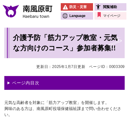
ペ
メニューを飛ばして本文へ
防災・災害
閲覧補助
ー
ジ
Language
マイページ
の
先
本
頭
介護予防「筋力アップ教室・元気
文
で
す
な方向けのコース」参加者募集!!
。
更新日：2025年1月7日更新
ページID：0003309
ページ内目次
元気な高齢者を対象に「筋力アップ教室」を開催します。
興味のある方は、南風原町役場保健福祉課まで問い合わせくださ
い。