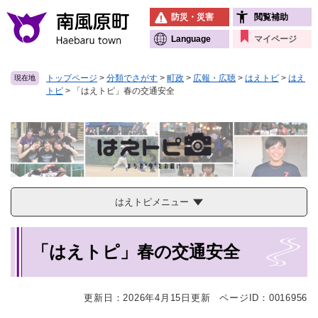
ペ
メニューを飛ばして本文へ
防災・災害
閲覧補助
ー
ジ
Language
マイページ
の
先
トップページ
>
分類でさがす
>
町政
>
広報・広聴
>
はえトピ
>
はえ
現在地
頭
トピ
>
「はえトピ」春の交通安全
で
す
。
はえトピメニュー
本
「はえトピ」春の交通安全
文
更新日：2026年4月15日更新
ページID：0016956