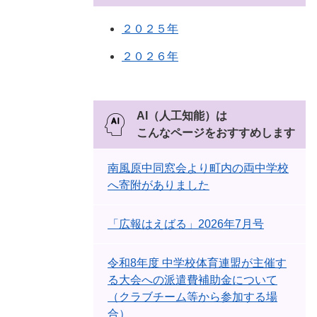
２０２５年
２０２６年
AI（人工知能）は
こんなページをおすすめします
南風原中同窓会より町内の両中学校
へ寄附がありました
「広報はえばる」2026年7月号
令和8年度 中学校体育連盟が主催す
る大会への派遣費補助金について
（クラブチーム等から参加する場
合）