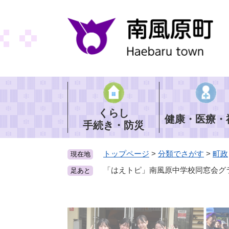
ペ
ー
ジ
の
先
頭
で
す
。
くらし
健康・医療・
手続き・防災
トップページ
>
分類でさがす
>
町政
現在地
「はえトピ」南風原中学校同窓会グ
足あと