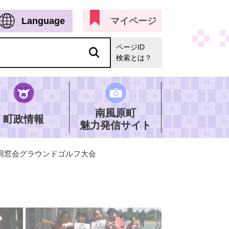
Language
マイページ
ページID
検索とは？
南風原町
町政情報
魅力発信サイト
同窓会グラウンドゴルフ大会