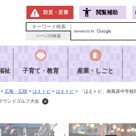
メニューを飛ばして本文へ
閲覧補助
防災・災害
キーワード
検索
ページID
検索
福祉
子育て・教育
産業・しごと
>
広報・広聴
>
はえトピ
>
はえトピ
>
「はえトピ」南風原中学校
ラウンドゴルフ大会