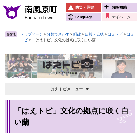
ペ
メニューを飛ばして本文へ
防災・災害
閲覧補助
ー
ジ
Language
マイページ
の
先
トップページ
>
分類でさがす
>
町政
>
広報・広聴
>
はえトピ
>
はえ
現在地
頭
トピ
>
「はえトピ」文化の拠点に咲く白い蘭
で
す
。
はえトピメニュー
本
「はえトピ」文化の拠点に咲く白
文
い蘭