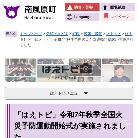
ペ
メニューを飛ばして本文へ
防災・災害
閲覧補助
ー
ジ
Language
マイページ
の
先
トップページ
>
分類でさがす
>
町政
>
広報・広聴
>
はえトピ
>
はえ
現在地
頭
トピ
>
「はえトピ」令和7年秋季全国火災予防運動開始式が実施され
で
ました
す
。
はえトピメニュー
本
「はえトピ」令和7年秋季全国火
文
災予防運動開始式が実施されまし
た