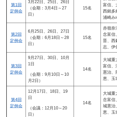
3月22日、25日、26日
第1回
富信、
（会期：3月4日～27
15名
定例会
西銘多
日）
浦崎み
赤嶺奈
6月25日、26日、27日
第2回
念富信
（会期：6月18日～28
15名
定例会
晋、西
日）
志、伊
9月27日、30日、10月
大城重
1日
第3回
富信、
14名
定例会
憲治、
（会期：9月10日～10
恵、玉
月2日）
12月17日、18日、19
大城重
日
第4回
念富信
14名
定例会
城憲治
（会議：12月10～20
恵、玉
日）