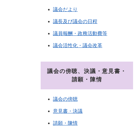
議会だより
議長及び議会の日程
議員報酬・政務活動費等
議会活性化・議会改革
議会の傍聴、決議・意見書・
請願・陳情
議会の傍聴
意見書・決議
請願・陳情