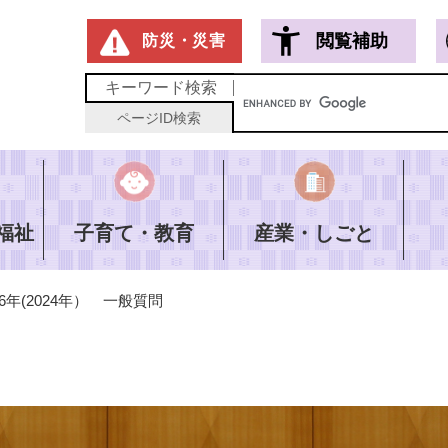
メニューを飛ばして本文へ
閲覧補助
防災・災害
キーワード
検索
ページID
検索
福祉
子育て・教育
産業・しごと
6年(2024年） 一般質問