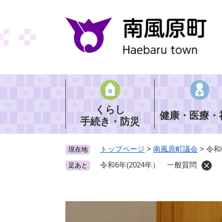
ペ
ー
ジ
の
先
頭
で
す
。
くらし
健康・医療・
手続き・防災
トップページ
>
南風原町議会
>
令和
現在地
令和6年(2024年） 一般質問
足あと