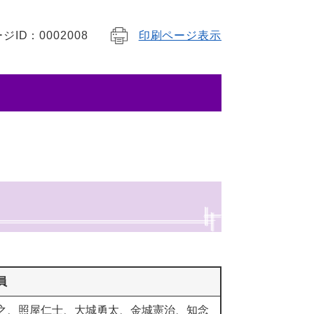
ジID：0002008
印刷ページ表示
員
之、照屋仁士、大城勇太、金城憲治、知念