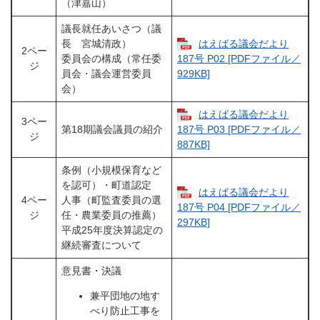
（津嘉山）
議長就任あいさつ（議
長 宮城清政）
はえばる議会だより
2ペー
委員会の構成（常任委
187号 P02 [PDFファイル／
ジ
員会・議会運営委員
929KB]
会）
はえばる議会だより
3ペー
第18期議会議員の紹介
187号 P03 [PDFファイル／
ジ
887KB]
条例（小規模保育など
を認可）・町道認定
はえばる議会だより
4ペー
人事（町監査委員の選
187号 P04 [PDFファイル／
ジ
任・農業委員の推薦）
297KB]
平成25年度決算認定の
継続審査について
意見書・決議
兼平団地の地す
べり防止工事を