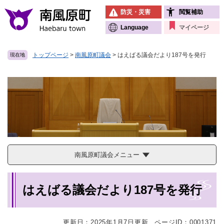
ペ
メニューを飛ばして本文へ
防災・災害
閲覧補助
ー
ジ
Language
マイページ
の
先
トップページ
>
南風原町議会
>
はえばる議会だより187号を発行
現在地
頭
で
す
。
南風原町議会メニュー
本
はえばる議会だより187号を発行
文
更新日：2025年1月7日更新
ページID：0001371