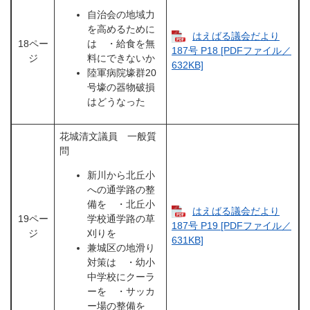
自治会の地域力
を高めるために
はえばる議会だより
18ペー
は ・給食を無
187号 P18 [PDFファイル／
ジ
料にできないか
632KB]
陸軍病院壕群20
号壕の器物破損
はどうなった
花城清文議員 一般質
問
新川から北丘小
への通学路の整
備を ・北丘小
はえばる議会だより
19ペー
学校通学路の草
187号 P19 [PDFファイル／
ジ
刈りを
631KB]
兼城区の地滑り
対策は ・幼小
中学校にクーラ
ーを ・サッカ
ー場の整備を