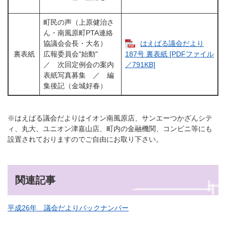
町民の声（上原健治さ
ん・南風原町PTA連絡
協議会会長・大名）
はえばる議会だより
裏表紙
広報委員会"始動"
187号 裏表紙 [PDFファイル
／ 次回定例会の案内
／791KB]
表紙写真募集 ／ 編
集後記（金城好春）
※はえばる議会だよりはイオン南風原店、サンエーつかざんシテ
ィ、丸大、ユニオン津嘉山店、町内の金融機関、コンビニ等にも
設置されておりますのでご自由にお取り下さい。
関連記事
平成26年 議会だよりバックナンバー