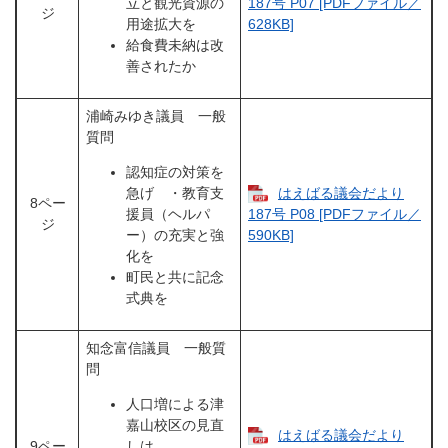
立と観光資源の
187号 P07 [PDFファイル／
ジ
用途拡大を
628KB]
給食費未納は改
善されたか
浦崎みゆき議員 一般
質問
認知症の対策を
急げ ・教育支
はえばる議会だより
8ペー
援員（ヘルパ
187号 P08 [PDFファイル／
ジ
ー）の充実と強
590KB]
化を
町民と共に記念
式典を
知念富信議員 一般質
問
人口増による津
嘉山校区の見直
はえばる議会だより
9ペー
しは