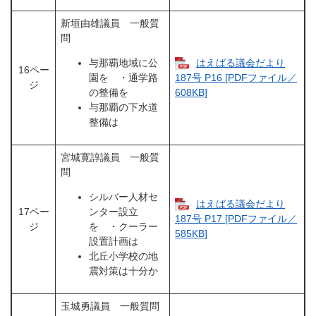
新垣由雄議員 一般質
問
与那覇地域に公
はえばる議会だより
16ペー
園を ・通学路
187号 P16 [PDFファイル／
ジ
の整備を
608KB]
与那覇の下水道
整備は
宮城寛諄議員 一般質
問
シルバー人材セ
はえばる議会だより
17ペー
ンター設立
187号 P17 [PDFファイル／
ジ
を ・クーラー
585KB]
設置計画は
北丘小学校の地
震対策は十分か
玉城勇議員 一般質問