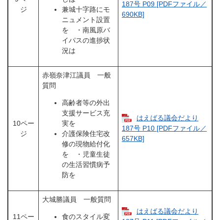
187号 P09 [PDFファイル／
ジ
兼城十字路にモ
690KB]
ニュメント設置
を ・南風原バ
イパスの進捗状
況は
赤嶺奈津江議員 一般
質問
高齢者等の外出
支援サービス充
はえばる議会だより
10ペー
実を
187号 P10 [PDFファイル／
ジ
介護保険住宅改
657KB]
修の現物給付化
を ・児童生徒
の生活習慣病予
防を
大城勝議員 一般質問
はえばる議会だより
11ペー
食のスタイル変