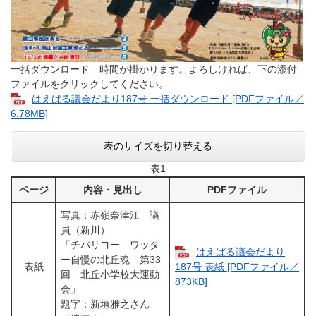
一括ダウンロード 時間が掛かります。よろしければ、下の添付
ファイルをクリックしてください。
はえばる議会だより187号 一括ダウンロード [PDFファイル／
6.78MB]
表のサイズを切り替える
表1
ページ
内容・見出し
PDFファイル
写真：赤嶺奈津江 議
員（新川）
「チバリヨー ワッタ
はえばる議会だより
ー自慢の北丘魂 第33
表紙
187号 表紙 [PDFファイル／
回 北丘小学校大運動
873KB]
会」
題字：新垣雅之さん