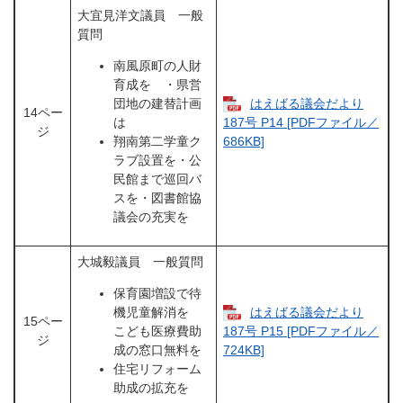
大宜見洋文議員 一般
質問
南風原町の人財
育成を ・県営
団地の建替計画
はえばる議会だより
14ペー
は
187号 P14 [PDFファイル／
ジ
翔南第二学童ク
686KB]
ラブ設置を・公
民館まで巡回バ
スを・図書館協
議会の充実を
大城毅議員 一般質問
保育園増設で待
機児童解消を
はえばる議会だより
15ペー
こども医療費助
187号 P15 [PDFファイル／
ジ
成の窓口無料を
724KB]
住宅リフォーム
助成の拡充を