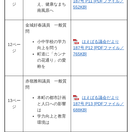
187号 P11 [PDFファイル／
ジ
え、健康なまち
552KB]
南風原へ
金城好春議員 一般質
問
小中学校の学力
はえばる議会だより
12ペー
向上を問う
187号 P12 [PDFファイル／
ジ
町道に「カンナ
765KB]
の花通り」の愛
称を
赤嶺雅和議員 一般質
問
本町の都市計画
はえばる議会だより
13ペー
と人口への影響
187号 P13 [PDFファイル／
ジ
は
688KB]
学力向上と教育
環境は