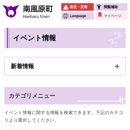
ペ
メニューを飛ばして本文へ
防災・災害
閲覧補助
ー
ジ
Language
マイページ
の
先
本
頭
イベント情報
文
で
す
。
新着情報
カテゴリメニュー
イベント情報に関する情報を検索できます。下記のカテゴ
リより選択してください。