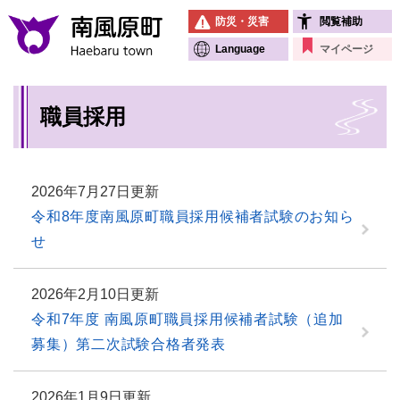
ペ
メニューを飛ばして本文へ
防災・災害
閲覧補助
ー
ジ
Language
マイページ
の
先
本
頭
職員採用
文
で
す
。
2026年7月27日更新
令和8年度南風原町職員採用候補者試験のお知ら
せ
2026年2月10日更新
令和7年度 南風原町職員採用候補者試験（追加
募集）第二次試験合格者発表
2026年1月9日更新