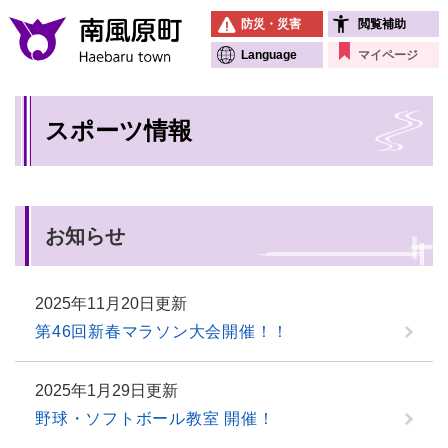
ペ
メニューを飛ばして本文へ
防災・災害
閲覧補助
ー
ジ
Language
マイページ
の
先
本
頭
スポーツ情報
文
で
す
。
お知らせ
2025年11月20日更新
第46回新春マラソン大会開催！！
2025年1月29日更新
野球・ソフトボール教室 開催！