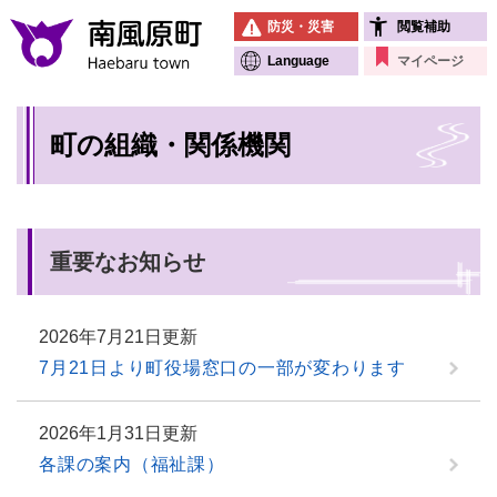
ペ
メニューを飛ばして本文へ
防災・災害
閲覧補助
ー
ジ
Language
マイページ
の
先
本
頭
町の組織・関係機関
文
で
す
。
重要なお知らせ
2026年7月21日更新
7月21日より町役場窓口の一部が変わります
2026年1月31日更新
各課の案内（福祉課）