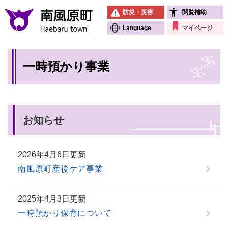
ペ
メニューを飛ばして本文へ
防災・災害
閲覧補助
ー
ジ
Language
マイページ
の
先
本
頭
一時預かり事業
文
で
す
。
お知らせ
2026年4月6日更新
南風原町産後ケア事業
2025年4月3日更新
一時預かり保育について