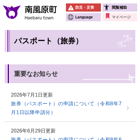
ペ
メニューを飛ばして本文へ
防災・災害
閲覧補助
ー
ジ
Language
マイページ
の
先
本
頭
パスポート（旅券）
文
で
す
。
重要なお知らせ
2026年7月1日更新
旅券（パスポート）の申請について（令和8年7
月1日以降申請分）
2026年6月29日更新
旅券（パスポート）の申請について（令和8年6