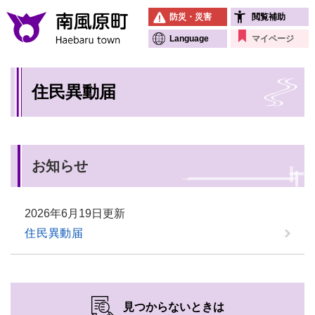
ペ
メニューを飛ばして本文へ
防災・災害
閲覧補助
ー
ジ
Language
マイページ
の
先
本
頭
住民異動届
文
で
す
。
お知らせ
2026年6月19日更新
住民異動届
見つからないときは