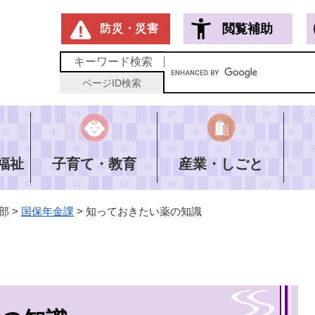
メニューを飛ばして本文へ
閲覧補助
防災・災害
キーワード
検索
ページID
検索
福祉
子育て・教育
産業・しごと
部
>
国保年金課
>
知っておきたい薬の知識