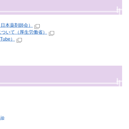
・日本薬剤師会）
について（厚生労働省）
ube）
jp