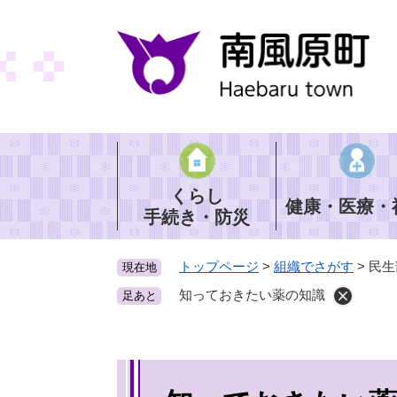
ペ
ー
ジ
の
先
頭
で
す
。
くらし
健康・医療・
手続き・防災
トップページ
>
組織でさがす
>
民生
現在地
知っておきたい薬の知識
足あと
本