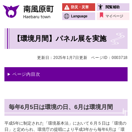
ペ
メニューを飛ばして本文へ
防災・災害
閲覧補助
ー
ジ
Language
マイページ
の
先
本
頭
【環境月間】パネル展を実施
文
で
す
。
更新日：2025年1月7日更新
ページID：0003718
ページ内目次
毎年6月5日は環境の日、6月は環境月間
平成5年に制定された「環境基本法」において６月５日は「環境の
日」と定められ、環境庁の提唱により平成3年から毎年6月は「環