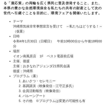
る「適応策」の両輪を広く県民に普及啓発すること、また、
本県の豊かな自然環境保全を私たちの共有の財産として次の
世代へ引継ぐことを目的に、環境フェアを開催いたします。
テーマ
沖縄県気候非常事態宣言を受けて ～私たちはどうする！～
（仮案）
日時
令和4年1月30日（日曜日） 午前10時00分から午後18時00
分
場所
イオン南風原店 1F ベスト電器前広場
主催、後援
主催：おきなわアジェンダ21県民会議
後援：沖縄県
プログラム（案）
あいさつ・セレモニー
基調講演（映像発信：江守正多氏）
会員活動報告（映像発信）
バルーンアート
その他 ※プログラムは変更の可能性も有