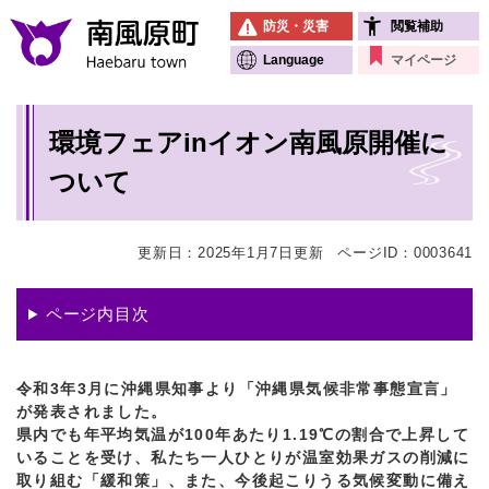
ペ
メニューを飛ばして本文へ
防災・災害
閲覧補助
ー
ジ
Language
マイページ
の
先
本
頭
環境フェアinイオン南風原開催に
文
で
す
ついて
。
更新日：2025年1月7日更新
ページID：0003641
ページ内目次
令和3年3月に沖縄県知事より「沖縄県気候非常事態宣言」
が発表されました。
県内でも年平均気温が100年あたり1.19℃の割合で上昇して
いることを受け、私たち一人ひとりが温室効果ガスの削減に
取り組む「緩和策」、また、今後起こりうる気候変動に備え