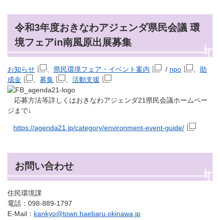
令和3年度おきなわアジェンダ県民会議 環
境フェアin南風原出展募集
お知らせ
、
県民環境フェア・イベント案内
/
npo
、
助
成金
、
募集
、
活動支援
応募方法等詳しくはおきなわアジェンダ21県民会議ホームペー
ジまで↓
https://agenda21.jp/category/environment-event-guide/
お問い合わせ
住民環境課
電話：098-889-1797
E-Mail：
kankyo@town.haebaru.okinawa.jp