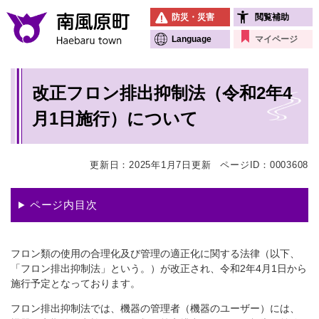
ペ
メニューを飛ばして本文へ
防災・災害
閲覧補助
ー
ジ
Language
マイページ
の
先
本
頭
改正フロン排出抑制法（令和2年4
文
で
す
月1日施行）について
。
更新日：2025年1月7日更新
ページID：0003608
ページ内目次
フロン類の使用の合理化及び管理の適正化に関する法律（以下、
「フロン排出抑制法」という。）が改正され、令和2年4月1日から
施行予定となっております。
フロン排出抑制法では、機器の管理者（機器のユーザー）には、