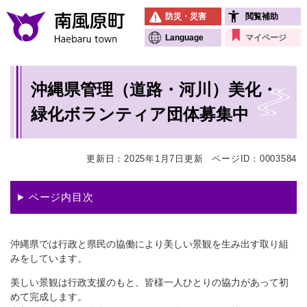
ペ
メニューを飛ばして本文へ
防災・災害
閲覧補助
ー
ジ
Language
マイページ
の
先
本
頭
沖縄県管理（道路・河川）美化・
文
で
す
緑化ボランティア団体募集中
。
更新日：2025年1月7日更新
ページID：0003584
ページ内目次
沖縄県では行政と県民の協働により美しい景観を生み出す取り組
みをしています。
美しい景観は行政支援のもと、皆様一人ひとりの協力があって初
めて完成します。