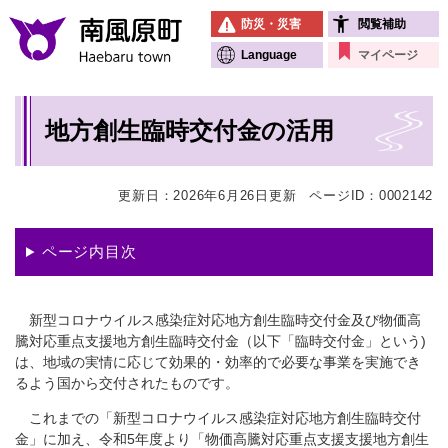
ペ
メニューを飛ばして本文へ
防災・災害
閲覧補助
ー
ジ
Language
マイページ
の
先
本
頭
地方創生臨時交付金の活用
文
で
す
。
更新日：2026年6月26日更新
ページID：0002142
ページ内目次
新型コロナウイルス感染症対応地方創生臨時交付金及び物価高
騰対応重点支援地方創生臨時交付金（以下「臨時交付金」という)
は、地域の実情に応じて効果的・効率的で必要な事業を実施でき
るよう国から交付されたものです。
これまでの「新型コロナウイルス感染症対応地方創生臨時交付
金」に加え、令和5年度より「物価高騰対応重点支援支援地方創生