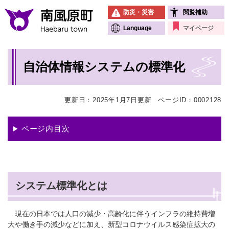
ペ
メニューを飛ばして本文へ
防災・災害
閲覧補助
ー
ジ
Language
マイページ
の
先
本
頭
自治体情報システムの標準化
文
で
す
。
更新日：2025年1月7日更新
ページID：0002128
ページ内目次
システム標準化とは
現在の日本では人口の減少・高齢化に伴うインフラの維持費増
大や働き手の減少などに加え、新型コロナウイルス感染症拡大の