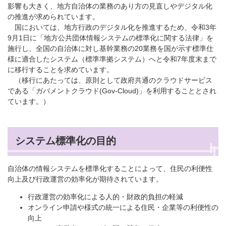
影響も大きく、地方自治体の業務のあり方の見直しやデジタル化
の推進が求められています。
国においては、地方行政のデジタル化を推進するため、令和3年
9月1日に「地方公共団体情報システムの標準化に関する法律」を
施行し、全国の自治体に対し基幹業務の20業務を国が示す標準仕
様に適合したシステム（標準準拠システム）へと令和7年度末まで
に移行することを求めています。
（移行にあたっては、原則として政府共通のクラウドサービス
である「ガバメントクラウド(Gov-Cloud)」を利用することとされ
ています。）
システム標準化の目的
自治体の情報システムを標準化することによって、住民の利便性
向上及び行政運営の効率化が期待されています。
行政運営の効率化による人的・財政的負担の軽減
オンライン申請や様式の統一による住民・企業等の利便性の
向上