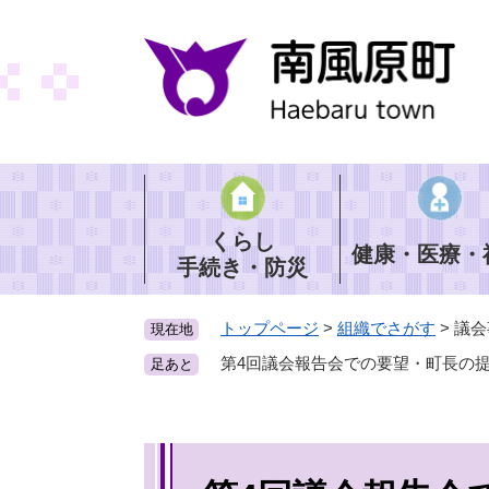
ペ
ー
ジ
の
先
頭
で
す
。
くらし
健康・医療・
手続き・防災
トップページ
>
組織でさがす
>
議会
現在地
第4回議会報告会での要望・町長の
足あと
本