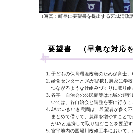
（写真：町長に要望書を提出する宮城清政
要望書 （早急な対応
子どもの保育環境改善のため保育士、
給食センターとJAが提携し農家に学
つながるような仕組みづくりに取り組
各字・自治会の公民館等は地域の避難
いては、各自治会と調整を密に行うこ
JAのいきいき農園は、希望者が多く
まとめて借りて、農家を増やすことで
がJAと連携して取り組むことを要望
宮平地内の国場川改修工事において、