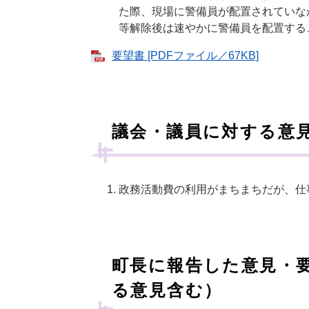
た際、現場に警備員が配置されていな
等解除後は速やかに警備員を配置する
要望書 [PDFファイル／67KB]
議会・議員に対する意
政務活動費の利用がまちまちだが、仕
町長に報告した意見・
る意見含む）