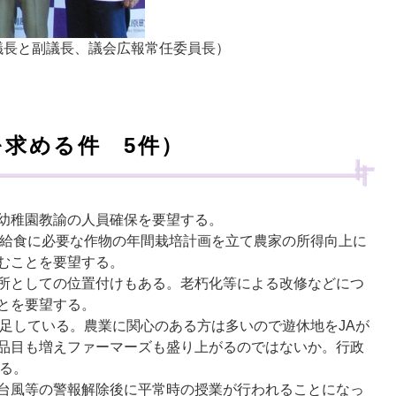
議長と副議長、議会広報常任委員長）
を求める件 5件）
幼稚園教諭の人員確保を要望する。
校給食に必要な作物の年間栽培計画を立て農家の所得向上に
むことを要望する。
所としての位置付けもある。老朽化等による改修などにつ
とを要望する。
不足している。農業に関心のある方は多いので遊休地をJAが
品目も増えファーマーズも盛り上がるのではないか。行政
する。
台風等の警報解除後に平常時の授業が行われることになっ