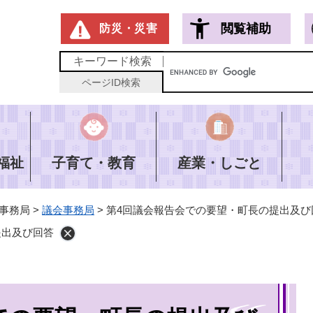
メニューを飛ばして本文へ
閲覧補助
防災・災害
キーワード
検索
ページID
検索
福祉
子育て・教育
産業・しごと
事務局
>
議会事務局
>
第4回議会報告会での要望・町長の提出及び
提出及び回答