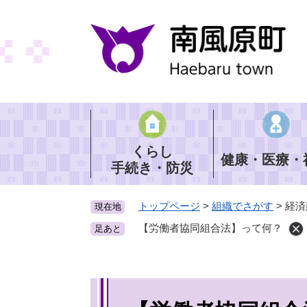
ペ
ー
ジ
の
先
頭
で
す
。
くらし
健康・医療・
手続き・防災
トップページ
>
組織でさがす
>
経済
現在地
【労働者協同組合法】って何？
足あと
本