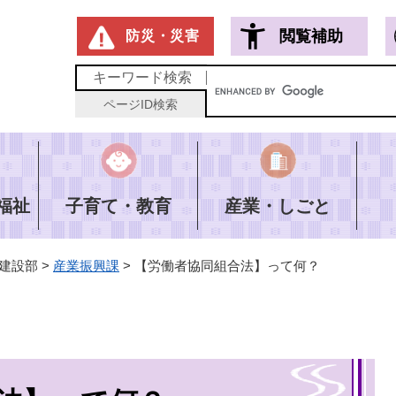
メニューを飛ばして本文へ
閲覧補助
防災・災害
キーワード
検索
ページID
検索
福祉
子育て・教育
産業・しごと
建設部
>
産業振興課
>
【労働者協同組合法】って何？