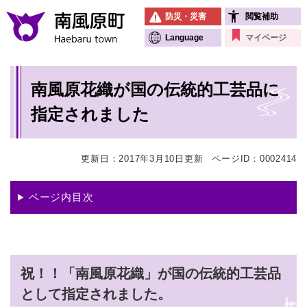
ペ
メニューを飛ばして本文へ
防災・災害
閲覧補助
ー
ジ
Language
マイページ
の
先
本
頭
南風原花織が国の伝統的工芸品に
文
で
す
指定されました
。
更新日：2017年3月10日更新
ページID：0002414
ページ内目次
祝！！「南風原花織」が国の伝統的工芸品
として指定されました。