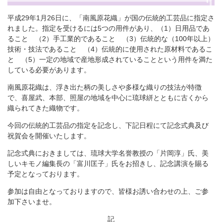
平成29年1月26日に、「南風原花織」が国の伝統的工芸品に指定さ
れました。指定を受けるには5つの用件があり、（1）日用品であ
ること （2）手工業的であること （3）伝統的な（100年以上）
技術・技法であること （4）伝統的に使用された原材料であるこ
と （5）一定の地域で産地形成されていることという用件を満た
している必要があります。
南風原花織は、浮き出た柄の美しさや多様な織りの技法が特徴
で、喜屋武、本部、照屋の地域を中心に琉球絣とともに古くから
織られてきた織物です。
今回の伝統的工芸品の指定を記念し、下記日程にて記念式典及び
祝賀会を開催いたします。
記念式典におきましては、琉球大学名誉教授の「片岡淳」氏、美
しいキモノ編集長の「富川匡子」氏をお招きし、記念講演を賜る
予定となっております。
参加は自由となっておりますので、皆様お誘い合わせの上、ご参
加下さいませ。
記