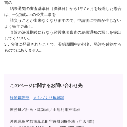
書の
結果通知の審査基準日（決算日）から1年7ヵ月を経過した場合
は、一定額以上の公共工事を
請負うことが出来なくなりますので、申請後に空白が生じない
よう毎年更新し、
直近の決算期後に行なう経営事項審査の結果通知の写しを提出
してください。
3．名簿に登録されたことで、登録期間中の指名、発注を確約する
ものではありません。
このページに関するお問い合わせ先
経済建設部
まちづくり振興課
庶務班／計画・建築班／土地利用推進班
沖縄県島尻郡南風原町字兼城686番地（庁舎4階）