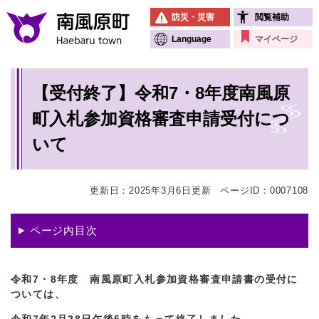
ペ
メニューを飛ばして本文へ
防災・災害
閲覧補助
ー
ジ
Language
マイページ
の
先
本
頭
【受付終了】令和7・8年度南風原
文
で
す
町入札参加資格審査申請受付につ
。
いて
更新日：2025年3月6日更新
ページID：0007108
ページ内目次
令和7・8年度 南風原町入札参加資格審査申請書の受付に
ついては、