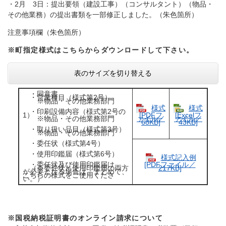
・2月 3日：提出要領（建設工事）（コンサルタント）（物品・
その他業務）の提出書類を一部修正しました。（朱色箇所）
注意事項欄（朱色箇所）
※町指定様式はこちらからダウンロードして下さい。
表のサイズを切り替える
・同意書
・営業種目（様式第2号）
※物品・その他業務部門
様式
様式
・印刷設備内容（様式第2号の
1）
[PDFフ
[Excelフ
※物品・その他業務部門
ァイル／
ァイル／
68KB]
43KB]
・取り扱い品目（様式第3号）
※物品・その他業務部門
・委任状（様式第4号）
・使用印鑑届（様式第6号）
様式記入例
・委任状及び使用印鑑届け
[PDFファイル／
（※委任状と使用印鑑届の両方
217KB]
が必要となる場合は、まとめて、
こちらの様式をご使用くださ
い。）
※国税納税証明書のオンライン請求について