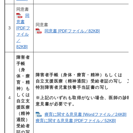
同意書
同
意書
同意書
3
[PDFフ
同意書 [PDFファイル／82KB]
ァイル
／
82KB]
障害者
手帳
（身
障害者手帳（身体・療育・精神）もしくは
体・療
自立支援医療（精神通院）受給者証の写し 又
育・精
特別障害者児童扶養手当証書の写し
神）も
しくは
4
※上記のいずれも取得がない場合、医師の診断
自立支
意見書が必要です。
援医療
（精神
療育に関する意見書 [Wordファイル／24KB]
通院）
療育に関する意見書 [PDFファイル／52KB]
受給者
証の写