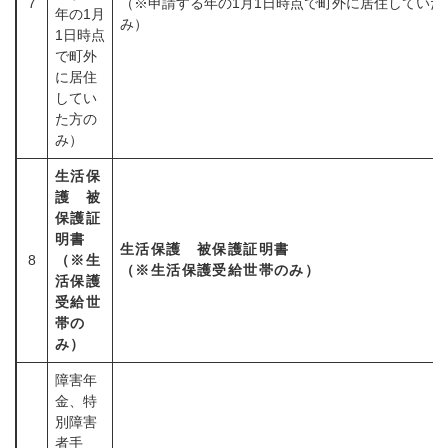
7
（※申請する年の1月1日時点で町外に居住していた
年の1月
み）
1日時点
で町外
に居住
してい
た方の
み）
生活保
護 被
保護証
明書
生活保護 被保護証明書
8
（※生
（※生活保護受給世帯のみ）
活保護
受給世
帯の
み）
障害年
金、特
別障害
者手