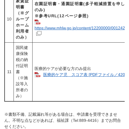
家賃証
在園証明書・通園証明書(多子軽減措置を申し
明書
のみ)
（※グ
※参考URL(12ページ参照)
10
ループ
ホーム
https://www.mhlw.go.jp/content/12200000/00124285
利用者
のみ）
国民健
康保険
税の納
付証明
医療的ケアが必要な方のみ提出
11
書
医療的ケア児 スコア表 [PDFファイル／420KB
（※施
設等入
所者の
み）
※書類不備、記載漏れ等がある場合は、申請書を受理できませ
ん。不明な点などがあれば、福祉課（Tel:889-4416）までお問合
せください。