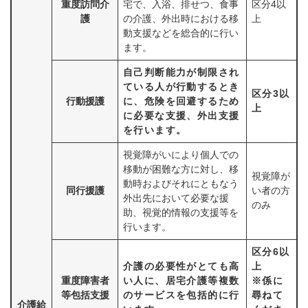
重度訪問介
宅で、入浴、排せつ、食事
区分4以
護
の介護、外出時における移
上
動支援などを総合的に行い
ます。
自己判断能力が制限され
ている人が行動するとき
区分3以
行動援護
に、危険を回避するため
上
に必要な支援、外出支援
を行います。
視覚障がいにより個人での
移動が困難な方に対し、移
視覚障が
動時およびそれにともなう
同行援護
い者の方
外出先において必要な援
のみ
助、視覚的情報の支援等を
行います。
区分6以
介護の必要性がとても高
上
重度障害者
い人に、居宅介護等複数
※係に
等包括支援
のサービスを包括的に行
尋ねて
介護給