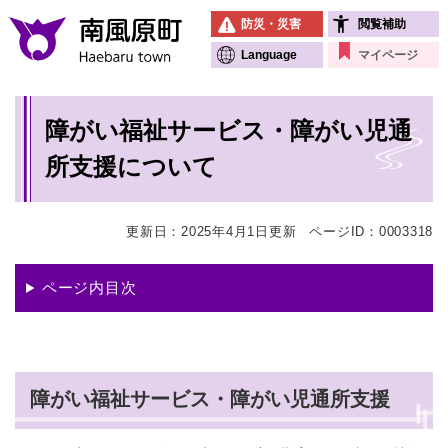
ペ
メニューを飛ばして本文へ
防災・災害
閲覧補助
ー
ジ
Language
マイページ
の
先
本
頭
障がい福祉サービス・障がい児通
文
で
す
所支援について
。
更新日：2025年4月1日更新
ページID：0003318
ページ内目次
障がい福祉サービス・障がい児通所支援