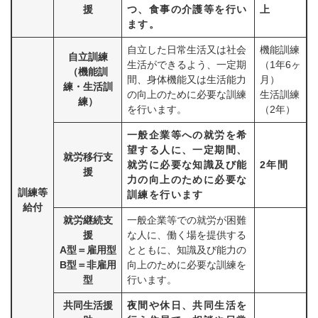
援
つ、食事の介護等を行い
上
ます。
自立した日常生活又は社会
機能訓練
自立訓練
生活ができるよう、一定期
（1年6ヶ
（機能訓
間、身体機能又は生活能力
月）
練・生活訓
の向上のために必要な訓練
生活訓練
練）
を行います。
（2年）
一般企業等への就労を希
望する人に、一定期間、
就労移行支
就労に必要な知識及び能
2年間
援
力の向上のために必要な
訓練等
訓練を行います
給付
就労継続支
一般企業等での就労が困難
援
な人に、働く場を提供する
A型＝雇用型
とともに、知識及び能力の
B型＝非雇用
向上のために必要な訓練を
型
行います。
共同生活援
夜間や休日、共同生活を