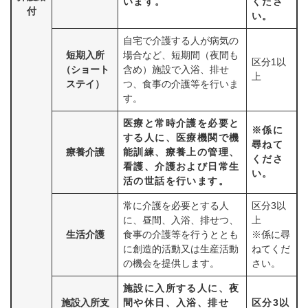
います。
くださ
付
い。
自宅で介護する人が病気の
短期入所
場合など、短期間（夜間も
区分1以
（ショート
含め）施設で入浴、排せ
上
ステイ）
つ、食事の介護等を行いま
す。
医療と常時介護を必要と
※係に
する人に、医療機関で機
尋ねて
療養介護
能訓練、療養上の管理、
くださ
看護、介護および日常生
い。
活の世話を行います。
常に介護を必要とする人
区分3以
に、昼間、入浴、排せつ、
上
生活介護
食事の介護等を行うととも
※係に尋
に創造的活動又は生産活動
ねてくだ
の機会を提供します。
さい。
施設に入所する人に、夜
施設入所支
間や休日、入浴、排せ
区分3以