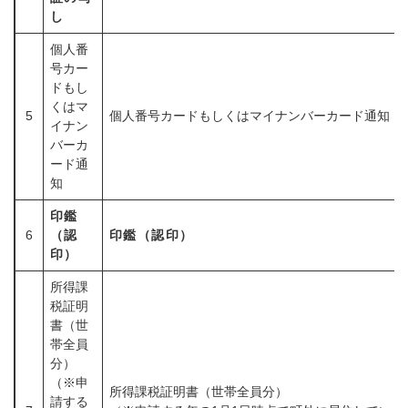
し
個人番
号カー
ドもし
くはマ
5
個人番号カードもしくはマイナンバーカード通知
イナン
バーカ
ード通
知
印鑑
6
（認
印鑑（認印）
印）
所得課
税証明
書（世
帯全員
分）
（※申
所得課税証明書（世帯全員分）
請する