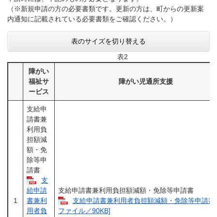
（※新規申請の方の必要書類です。更新の方は、町からの更新案
内通知に記載されている必要書類をご確認ください。）
表のサイズを切り替える
表2
障がい
福祉サ
障がい児通所支援
ービス
支給申
請書兼
利用負
担額減
額・免
除等申
請書
支
支給申請書兼利用負担額減額・免除等申請書
給申請
1
支給申請書兼利用者負担額減額・免除等申請書 [
書兼利
用者負
ファイル／90KB]