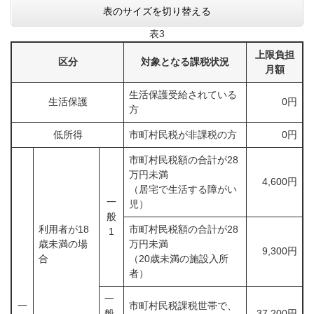
表のサイズを切り替える
表3
上限負担
区分
対象となる課税状況
月額
生活保護受給されている
生活保護
0円
方
低所得
市町村民税が非課税の方
0円
市町村民税額の合計が28
万円未満
4,600円
（居宅で生活する障がい
一
児）
般
利用者が18
市町村民税額の合計が28
1
歳未満の場
万円未満
9,300円
合
（20歳未満の施設入所
者）
一
一
市町村民税課税世帯で、
般
37,200円