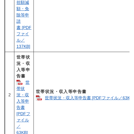
担額減
額・免
除等申
請
書 [PDF
ファイ
ル／
137KB]
世帯状
況・収
入等申
告書
世
帯状
世帯状況・収入等申告書
2
況・収
世帯状況・収入等申告書 [PDFファイル／63KB]
入等申
告書
[PDFフ
ァイル
／
63KB]