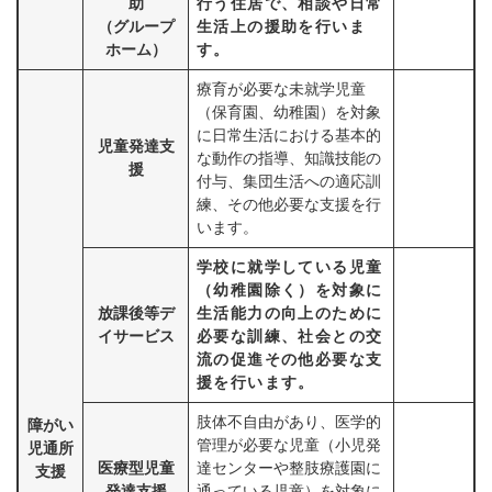
助
行う住居で、相談や日常
（グループ
生活上の援助を行いま
ホーム）
す。
療育が必要な未就学児童
（保育園、幼稚園）を対象
に日常生活における基本的
児童発達支
な動作の指導、知識技能の
援
付与、集団生活への適応訓
練、その他必要な支援を行
います。
学校に就学している児童
（幼稚園除く）を対象に
放課後等デ
生活能力の向上のために
イサービス
必要な訓練、社会との交
流の促進その他必要な支
援を行います。
肢体不自由があり、医学的
障がい
管理が必要な児童（小児発
児通所
医療型児童
達センターや整肢療護園に
支援
発達支援
通っている児童）を対象に