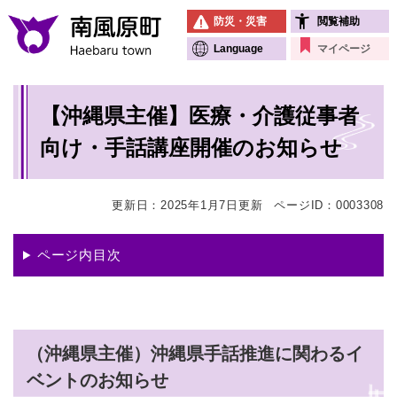
ペ
メニューを飛ばして本文へ
防災・災害
閲覧補助
ー
ジ
Language
マイページ
の
先
本
頭
【沖縄県主催】医療・介護従事者
文
で
す
向け・手話講座開催のお知らせ
。
更新日：2025年1月7日更新
ページID：0003308
ページ内目次
（沖縄県主催）沖縄県手話推進に関わるイ
ベントのお知らせ