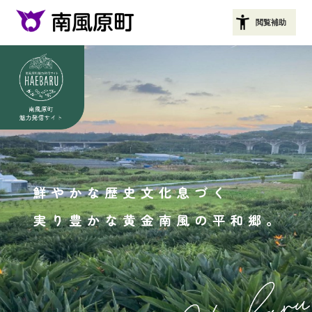
ペ
閲覧補助
ー
ジ
の
先
頭
で
す
。