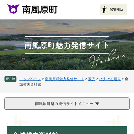
ペ
メニューを飛ばして本文へ
ー
閲覧補助
ジ
の
先
頭
で
す
。
トップページ
>
南風原町魅力発信サイト
>
観光
>
はえばる巡り
>
金
現在地
城哲夫資料館
南風原町魅力発信サイトメニュー
本