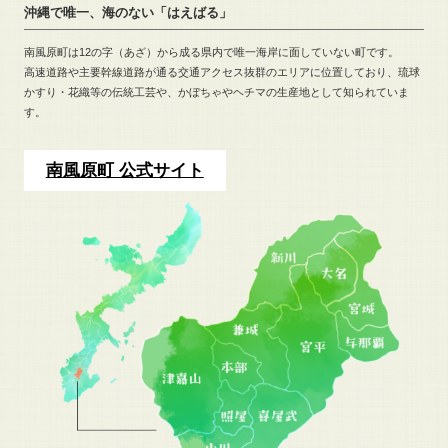
沖縄で唯一、海のない「はえばる」
南風原町は12の字（あざ）から成る県内で唯一海岸に面していない町です。
高速道路や主要幹線道路が通る交通アクセス抜群のエリアに位置しており、
琉球
かすり・花織等の伝統工芸や、
かぼちゃやヘチマの生産地として知られていま
す。
南風原町 公式サイト