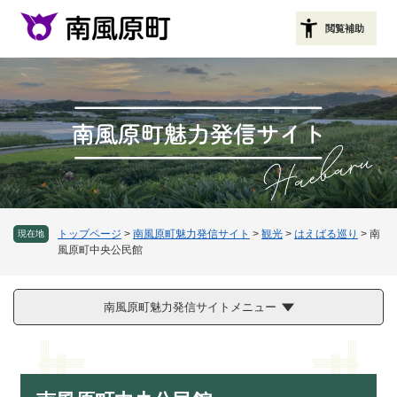
ペ
メニューを飛ばして本文へ
ー
閲覧補助
ジ
の
先
頭
で
す
。
トップページ
>
南風原町魅力発信サイト
>
観光
>
はえばる巡り
>
南
現在地
風原町中央公民館
南風原町魅力発信サイトメニュー
本