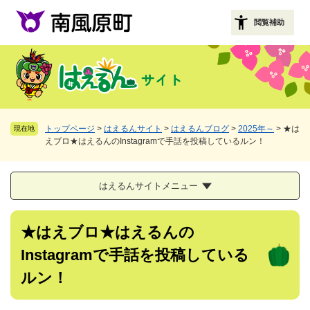
ペ
メニューを飛ばして本文へ
ー
閲覧補助
ジ
の
先
頭
で
す
。
トップページ
>
はえるんサイト
>
はえるんブログ
>
2025年～
>
★は
現在地
えブロ★はえるんのInstagramで手話を投稿しているルン！
はえるんサイトメニュー
本
★はえブロ★はえるんの
文
Instagramで手話を投稿している
ルン！