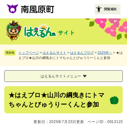
ペ
メニューを飛ばして本文へ
ー
閲覧補助
ジ
の
先
頭
で
す
。
トップページ
>
はえるんサイト
>
はえるんブログ
>
2025年～
>
★は
現在地
えブロ★山川の綱曳きにトマちゃんとびゅうりーくんと参加
はえるんサイトメニュー
本
★はえブロ★山川の綱曳きにトマ
文
ちゃんとびゅうりーくんと参加
更新日：2025年7月23日更新
ページID：0013123