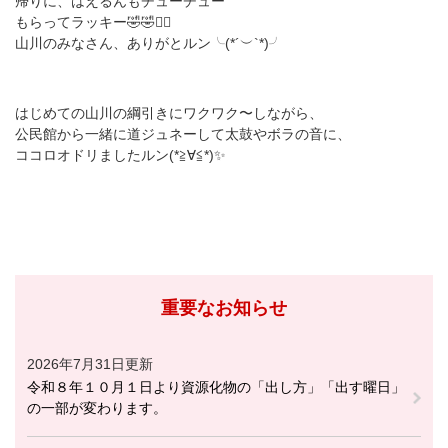
帰りに、はえるんもチューチュー
もらってラッキー🤣🤣✌🏻
山川のみなさん、ありがとルン╰(*´︶`*)╯
はじめての山川の綱引きにワクワク〜しながら、
公民館から一緒に道ジュネーして太鼓やボラの音に、
ココロオドリましたルン(*≧∀≦*)✨
重要なお知らせ
2026年7月31日更新
令和８年１０月１日より資源化物の「出し方」「出す曜日」
の一部が変わります。