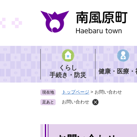
ペ
ー
ジ
の
先
頭
で
す
。
くらし
健康・医療・
手続き・防災
トップページ
>
お問い合わせ
現在地
お問い合わせ
足あと
本