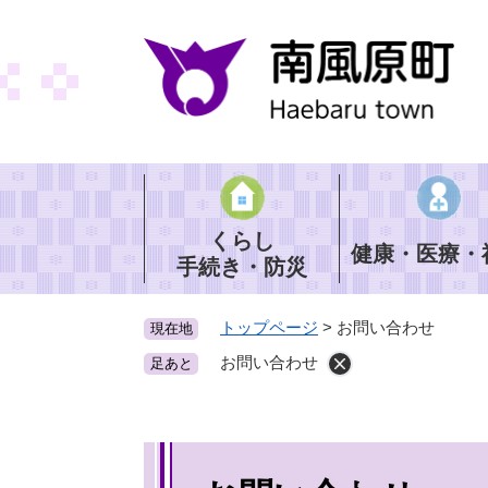
ペ
ー
ジ
の
先
頭
で
す
。
くらし
健康・医療・
手続き・防災
トップページ
>
お問い合わせ
現在地
お問い合わせ
足あと
本