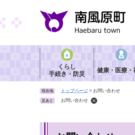
ペ
ー
ジ
の
先
頭
で
す
。
くらし
健康・医療・
手続き・防災
トップページ
>
お問い合わせ
現在地
お問い合わせ
足あと
本