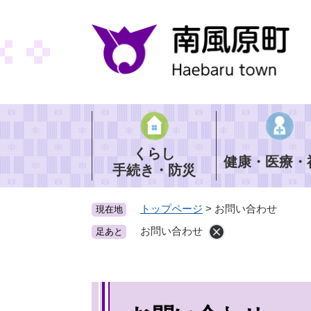
ペ
ー
ジ
の
先
頭
で
す
。
くらし
健康・医療・
手続き・防災
トップページ
>
お問い合わせ
現在地
お問い合わせ
足あと
本