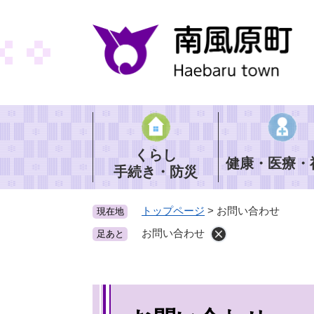
ペ
ー
ジ
の
先
頭
で
す
。
くらし
健康・医療・
手続き・防災
トップページ
>
お問い合わせ
現在地
お問い合わせ
足あと
本