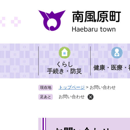
ペ
ー
ジ
の
先
頭
で
す
。
くらし
健康・医療・
手続き・防災
トップページ
>
お問い合わせ
現在地
お問い合わせ
足あと
本