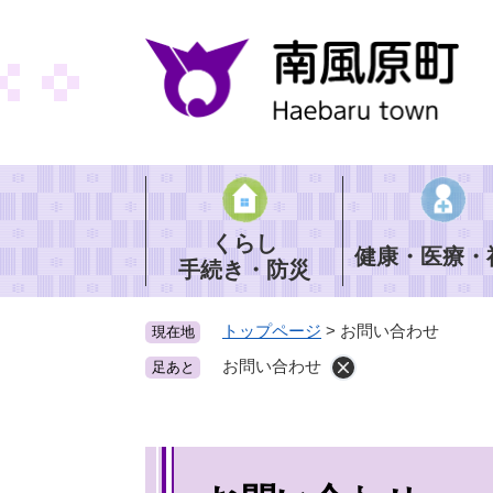
ペ
ー
ジ
の
先
頭
で
す
。
くらし
健康・医療・
手続き・防災
トップページ
>
お問い合わせ
現在地
お問い合わせ
足あと
本